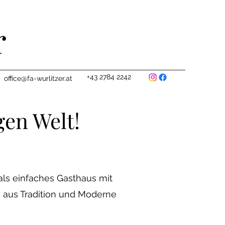
r
+43 2784 2242
office@fa-wurlitzer.at
gen Welt!
 als einfaches Gasthaus mit
g aus Tradition und Moderne